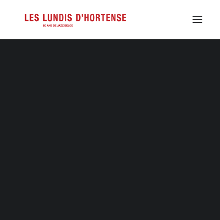
Les Soirs d’Hortense
Les tournées Jazz Tour
Le stage Jazz au Vert
Le Jazz d’Hortense
Le site Jazz in Belgium
Journée Internationale du Jazz
Lotto Brussels Jazz Weekend
Mâäk Quintet
Les lieux