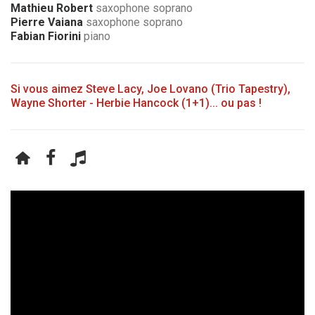
Mathieu Robert
saxophone soprano
Pierre Vaiana
saxophone soprano
Fabian Fiorini
piano
Si vous aimez Steve Lacy, Joe Lovano (Trio Tapestry),
Wayne Shorter - Herbie Hancock (1+1)... ou pas !