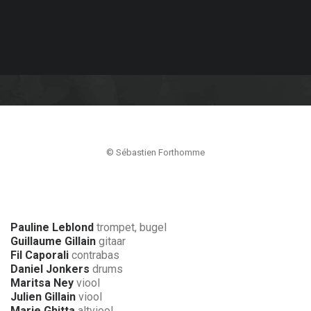
© Sébastien Forthomme
Pauline Leblond
trompet, bugel
Guillaume Gillain
gitaar
Fil Caporali
contrabas
Daniel Jonkers
drums
Maritsa Ney
viool
Julien Gillain
viool
Marie Ghitta
altviool