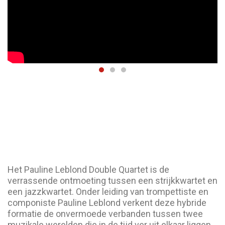
Het Pauline Leblond Double Quartet is de
verrassende ontmoeting tussen een strijkkwartet en
een jazzkwartet. Onder leiding van trompettiste en
componiste Pauline Leblond verkent deze hybride
formatie de onvermoede verbanden tussen twee
muzikale werelden die in de tijd ver uit elkaar liggen,