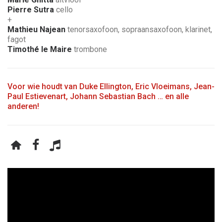
Pierre Sutra
cello
+
Mathieu Najean
tenorsaxofoon, sopraansaxofoon, klarinet,
fagot
Timothé le Maire
trombone
Voor wie houdt van Duke Ellington, Eric Vloeimans, Jean-
Paul Estievenart, Johann Sebastian Bach … en alle
anderen!