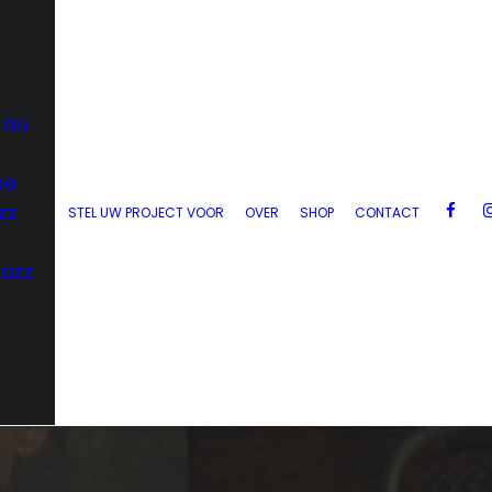
 au
se
zz
STEL UW PROJECT VOOR
OVER
SHOP
CONTACT
Jazz
d