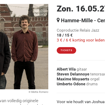
Zon. 16.05.2
Hamme-Mille - Cent
Coproductie Relais Jazz
18 / 15 €
3 € / 6 € korting voor lede
TICKETS
Albert Vila
gitaar
Steven Delannoye
tenorsa
Maxime Moyaerts
orgel
Umberto Odone
drums
© Mattia Romano
van volledig originele
Voor wie houdt van Joshua