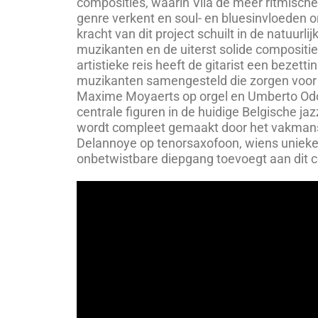
composities, waarin Vila de meer ritmische
genre verkent en soul- en bluesinvloeden o
kracht van dit project schuilt in de natuurl
muzikanten en de uiterst solide compositi
artistieke reis heeft de gitarist een bezetti
muzikanten samengesteld die zorgen voor 
Maxime Moyaerts op orgel en Umberto Od
centrale figuren in de huidige Belgische ja
wordt compleet gemaakt door het vakman
Delannoye op tenorsaxofoon, wiens unieke
onbetwistbare diepgang toevoegt aan dit co