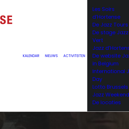
Les Soirs
d’Hortense
De Jazz Tours
De stage Jazz
Vert
Jazz d’Horten
De website Ja
KALENDAR
NIEUWS
ACTIVITEITEN
in Belgium
International 
Day
Lotto Brussels
Jazz Weeken
De locaties