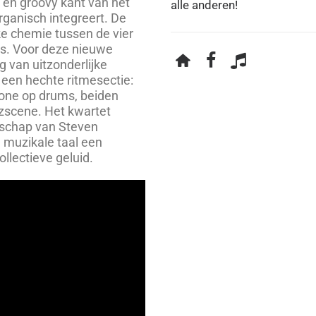
 en groovy kant van het
alle anderen!
rganisch integreert. De
ijke chemie tussen de vier
es. Voor deze nieuwe
ng van uitzonderlijke
een hechte ritmesectie:
one op drums, beiden
zzscene. Het kwartet
schap van Steven
 muzikale taal een
llectieve geluid.