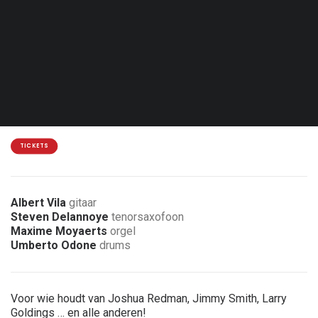
Zat. 15.05.27 - 20:30
Mazy - Jazz9
15 €
2 € korting voor leden van de vereniging
TICKETS
Albert Vila
gitaar
Steven Delannoye
tenorsaxofoon
Maxime Moyaerts
orgel
Umberto Odone
drums
Voor wie houdt van Joshua Redman, Jimmy Smith, Larry
Goldings … en alle anderen!