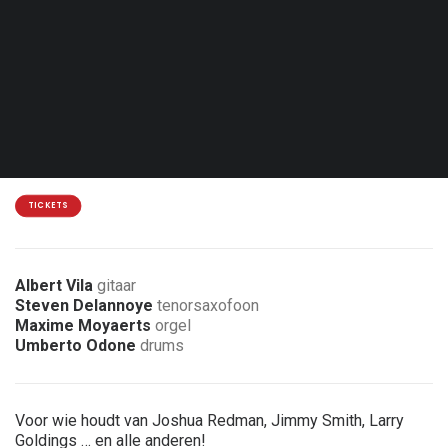
Don. 13.05.27 - 20:00
Brussel - Jazz Station
15 €
7 € korting voor leden van de vereniging
TICKETS
Albert Vila
gitaar
Steven Delannoye
tenorsaxofoon
Maxime Moyaerts
orgel
Umberto Odone
drums
Voor wie houdt van Joshua Redman, Jimmy Smith, Larry
Goldings … en alle anderen!