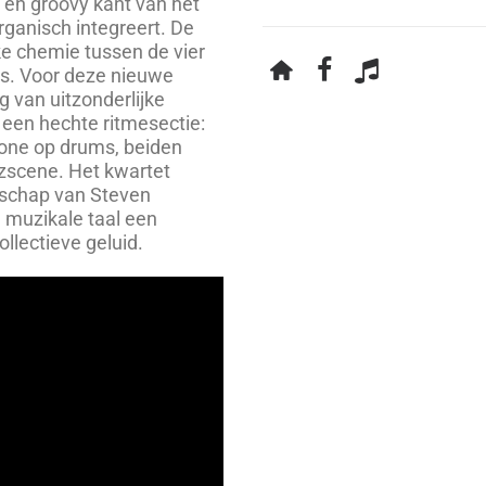
 en groovy kant van het
rganisch integreert. De
ijke chemie tussen de vier
es. Voor deze nieuwe
ng van uitzonderlijke
een hechte ritmesectie:
one op drums, beiden
zzscene. Het kwartet
schap van Steven
 muzikale taal een
llectieve geluid.