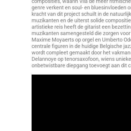
composities, waarin Vila de meer ritmische
genre verkent en soul- en bluesinvloeden o
kracht van dit project schuilt in de natuurl
muzikanten en de uiterst solide compositi
artistieke reis heeft de gitarist een bezetti
muzikanten samengesteld die zorgen voor 
Maxime Moyaerts op orgel en Umberto Od
centrale figuren in de huidige Belgische ja
wordt compleet gemaakt door het vakman
Delannoye op tenorsaxofoon, wiens unieke
onbetwistbare diepgang toevoegt aan dit co