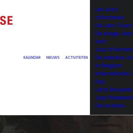
Les Soirs
d’Hortense
De Jazz Tours
De stage Jazz
Vert
Jazz d’Horten
De website Ja
KALENDAR
NIEUWS
ACTIVITEITEN
in Belgium
International 
Day
Lotto Brussels
Jazz Weeken
De locaties