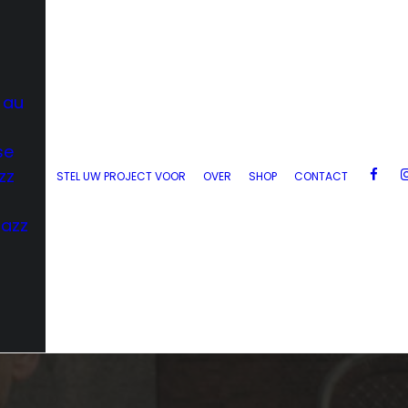
 au
se
zz
STEL UW PROJECT VOOR
OVER
SHOP
CONTACT
Jazz
d