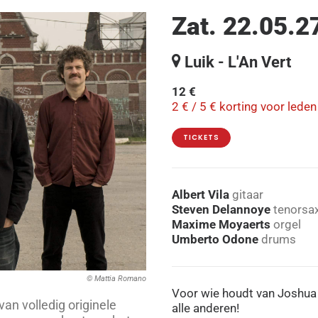
Zat. 22.05.2
Luik - L'An Vert
12 €
2 € / 5 € korting voor lede
TICKETS
Albert Vila
gitaar
Steven Delannoye
tenorsa
Maxime Moyaerts
orgel
Umberto Odone
drums
© Mattia Romano
Voor wie houdt van Joshua
van volledig originele
alle anderen!