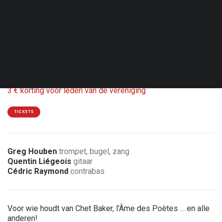
Din. 19.01.27 - 20:00
Mons - Arsonic
Coproductie Mars - Mons arts de la scène
18€
3 € korting voor leden van de vereniging
TICKETS
Greg Houben
trompet, bugel, zang
Quentin Liégeois
gitaar
Cédric Raymond
contrabas
Voor wie houdt van Chet Baker, l’Âme des Poètes … en alle
anderen!