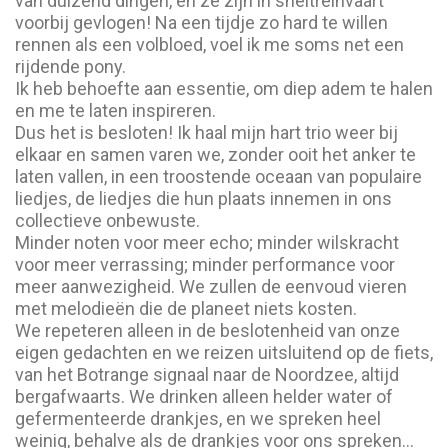
van duizend dingen, en ze zijn in sneltreinvaart
voorbij gevlogen! Na een tijdje zo hard te willen
rennen als een volbloed, voel ik me soms net een
rijdende pony.
Ik heb behoefte aan essentie, om diep adem te halen
en me te laten inspireren.
Dus het is besloten! Ik haal mijn hart trio weer bij
elkaar en samen varen we, zonder ooit het anker te
laten vallen, in een troostende oceaan van populaire
liedjes, de liedjes die hun plaats innemen in ons
collectieve onbewuste.
Minder noten voor meer echo; minder wilskracht
voor meer verrassing; minder performance voor
meer aanwezigheid. We zullen de eenvoud vieren
met melodieën die de planeet niets kosten.
We repeteren alleen in de beslotenheid van onze
eigen gedachten en we reizen uitsluitend op de fiets,
van het Botrange signaal naar de Noordzee, altijd
bergafwaarts. We drinken alleen helder water of
gefermenteerde drankjes, en we spreken heel
weinig, behalve als de drankjes voor ons spreken…