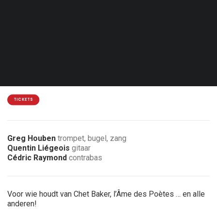
Don. 21.01.27 - 21:00
Lasne - Le Rideau Rouge
18 / 16 €
2 € korting voor leden van de vereniging
TICKETS
Greg Houben
trompet, bugel, zang
Quentin Liégeois
gitaar
Cédric Raymond
contrabas
Voor wie houdt van Chet Baker, l’Âme des Poètes … en alle
anderen!