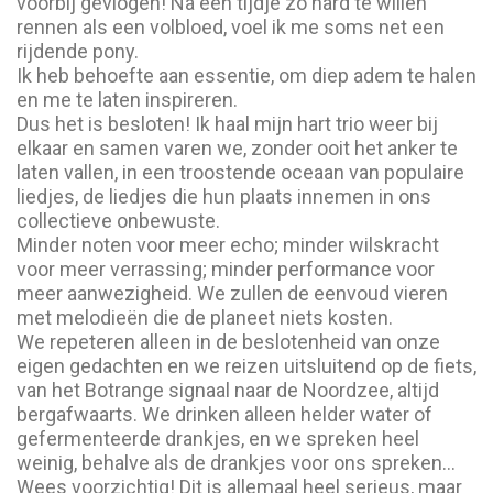
voorbij gevlogen! Na een tijdje zo hard te willen
rennen als een volbloed, voel ik me soms net een
rijdende pony.
Ik heb behoefte aan essentie, om diep adem te halen
en me te laten inspireren.
Dus het is besloten! Ik haal mijn hart trio weer bij
elkaar en samen varen we, zonder ooit het anker te
laten vallen, in een troostende oceaan van populaire
liedjes, de liedjes die hun plaats innemen in ons
collectieve onbewuste.
Minder noten voor meer echo; minder wilskracht
voor meer verrassing; minder performance voor
meer aanwezigheid. We zullen de eenvoud vieren
met melodieën die de planeet niets kosten.
We repeteren alleen in de beslotenheid van onze
eigen gedachten en we reizen uitsluitend op de fiets,
van het Botrange signaal naar de Noordzee, altijd
bergafwaarts. We drinken alleen helder water of
gefermenteerde drankjes, en we spreken heel
weinig, behalve als de drankjes voor ons spreken…
Wees voorzichtig! Dit is allemaal heel serieus, maar