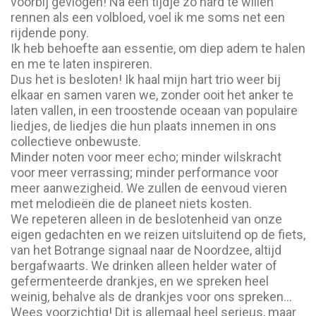
voorbij gevlogen! Na een tijdje zo hard te willen
rennen als een volbloed, voel ik me soms net een
rijdende pony.
Ik heb behoefte aan essentie, om diep adem te halen
en me te laten inspireren.
Dus het is besloten! Ik haal mijn hart trio weer bij
elkaar en samen varen we, zonder ooit het anker te
laten vallen, in een troostende oceaan van populaire
liedjes, de liedjes die hun plaats innemen in ons
collectieve onbewuste.
Minder noten voor meer echo; minder wilskracht
voor meer verrassing; minder performance voor
meer aanwezigheid. We zullen de eenvoud vieren
met melodieën die de planeet niets kosten.
We repeteren alleen in de beslotenheid van onze
eigen gedachten en we reizen uitsluitend op de fiets,
van het Botrange signaal naar de Noordzee, altijd
bergafwaarts. We drinken alleen helder water of
gefermenteerde drankjes, en we spreken heel
weinig, behalve als de drankjes voor ons spreken…
Wees voorzichtig! Dit is allemaal heel serieus, maar