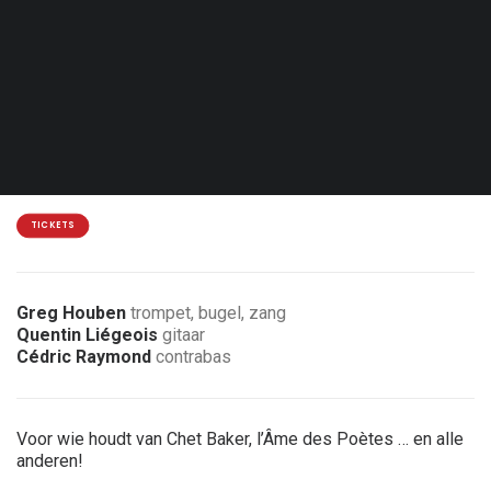
Don. 28.01.27 - 20:30
Brussel - Jazz Station
15€
7 € korting voor leden van de vereniging
TICKETS
Greg Houben
trompet, bugel, zang
Quentin Liégeois
gitaar
Cédric Raymond
contrabas
Voor wie houdt van Chet Baker, l’Âme des Poètes … en alle
anderen!