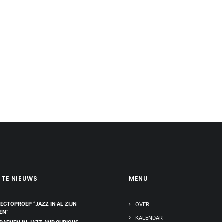
STE NIEUWS
MENU
ECTOPROEP “JAZZ IN AL ZIJN
OVER
EN”
KALENDAR