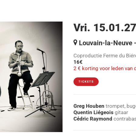
Vri. 15.01.27
Louvain-la-Neuve -
Coproductie Ferme du Biér
16€
2 € korting voor leden van 
TICKETS
Greg Houben
trompet, buge
Quentin Liégeois
gitaar
Cédric Raymond
contraba