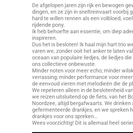
De afgelopen jaren zijn rijk en bewogen ge
dingen, en ze zijn in sneltreinvaart voorbij 
hard te willen rennen als een volbloed, voe
rijdende pony.
Ik heb behoefte aan essentie, om diep ade
inspireren.
Dus het is besloten! Ik haal mijn hart trio 
varen we, zonder ooit het anker te laten va
oceaan van populaire liedjes, de liedjes di
ons collectieve onbewuste.
Minder noten voor meer echo; minder wils
verrassing; minder performance voor meer
de eenvoud vieren met melodieën die de pl
We repeteren alleen in de beslotenheid va
we reizen uitsluitend op de fiets, van het 
Noordzee, altijd bergafwaarts. We drinken 
gefermenteerde drankjes, en we spreken he
drankjes voor ons spreken…
Wees voorzichtig! Dit is allemaal heel serie