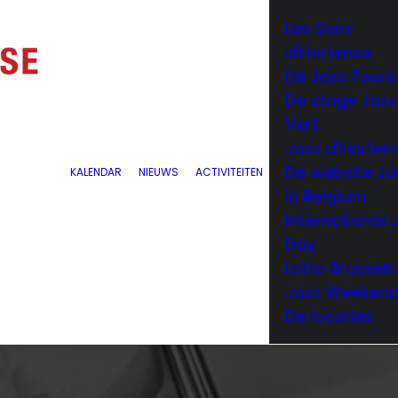
Les Soirs
d’Hortense
De Jazz Tours
De stage Jazz
Vert
Jazz d’Horten
De website Ja
KALENDAR
NIEUWS
ACTIVITEITEN
in Belgium
International 
Day
Lotto Brussels
Jazz Weeken
De locaties