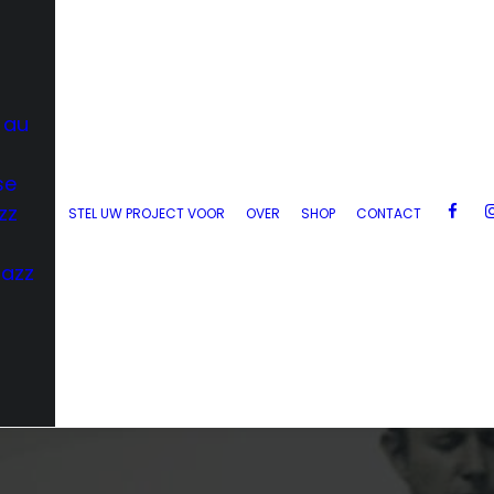
 au
se
zz
STEL UW PROJECT VOOR
OVER
SHOP
CONTACT
Jazz
d