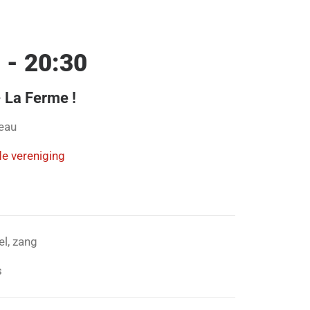
 - 20:30
 La Ferme !
eau
de vereniging
l, zang
s