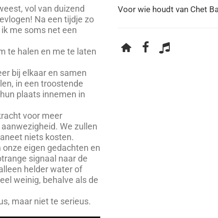
weest, vol van duizend
Voor wie houdt van Chet Ba
gevlogen! Na een tijdje zo
l ik me soms net een
m te halen en me te laten
weer bij elkaar en samen
llen, in een troostende
e hun plaats innemen in
kracht voor meer
 aanwezigheid. We zullen
aneet niets kosten.
n onze eigen gedachten en
Botrange signaal naar de
alleen helder water of
el weinig, behalve als de
us, maar niet te serieus.