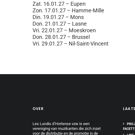
Zat. 16.01.27 – Eupen
Zon. 17.01.27 – Hamme-Mille
Din. 19.01.27 – Mons
Don. 21.01.27 – Lasne
Vri. 22.01.27 – Moeskroen
Don. 28.01.27 – Brussel
Vri. 29.01.27 – Nil-Saint-Vincent
OVER
LAAT
Les Lundis d’Hortense vzw is een
PROJ
vereniging van muzikanten die zich inzet
FACETT
voor de distributie en de promotie in de