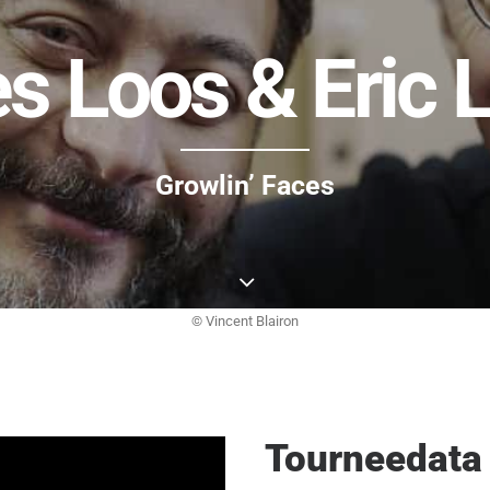
s Loos & Eric 
Growlin’ Faces
© Vincent Blairon
Tourneedata