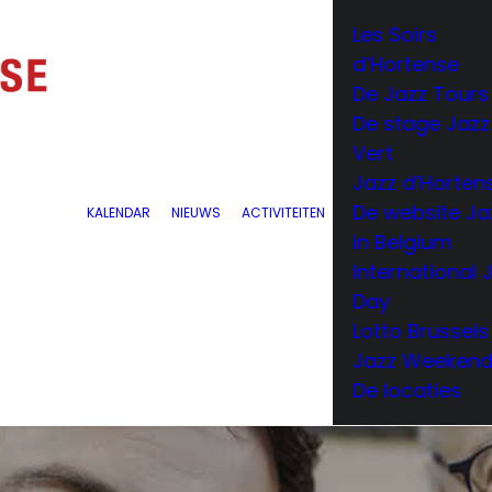
Les Soirs
d’Hortense
De Jazz Tours
De stage Jazz
Vert
Jazz d’Horten
De website Ja
KALENDAR
NIEUWS
ACTIVITEITEN
in Belgium
International 
Day
Lotto Brussels
Jazz Weeken
De locaties