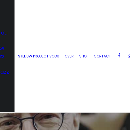
 au
se
zz
STEL UW PROJECT VOOR
OVER
SHOP
CONTACT
Jazz
d