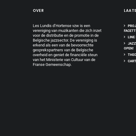
OVER
LAAT
Les Lundis d’Hortense vzw is een
PROJ
vereniging van muzikanten die zich inzet
FACETT
voor de distributie en de promotie in de
LINE
Belgische jazzsector. De vereniging is
JAZZ
erkend als een van de bevoorrechte
OPEN!
gesprekspartners van de Belgische
overheid en geniet de financiële steun
THEO
van het Ministerie van Cultuur van de
CART
Franse Gemeenschap.