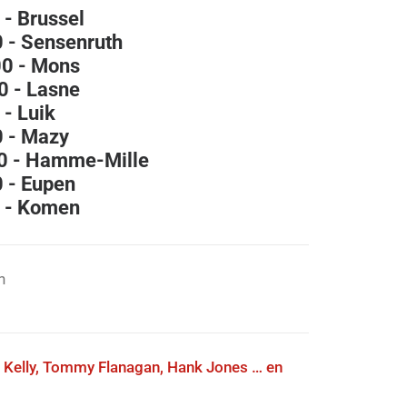
 - Brussel
0 - Sensenruth
00 - Mons
0 - Lasne
 - Luik
0 - Mazy
00 - Hamme-Mille
0 - Eupen
0 - Komen
n
 Kelly, Tommy Flanagan, Hank Jones … en