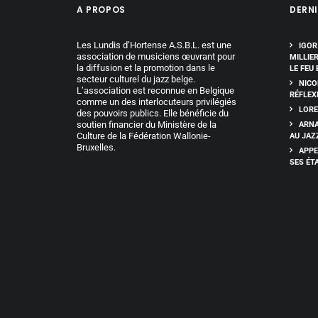
A PROPOS
DERNI
Les Lundis d’Hortense A.S.B.L. est une
IGOR
association de musiciens œuvrant pour
MILLIE
la diffusion et la promotion dans le
LE FEU 
secteur culturel du jazz belge.
NICO
L’association est reconnue en Belgique
RÉFLEX
comme un des interlocuteurs privilégiés
LORE
des pouvoirs publics. Elle bénéficie du
soutien financier du Ministère de la
ARNA
Culture de la Fédération Wallonie-
AU JAZ
Bruxelles.
APPE
SES ÉT