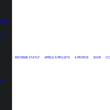
Jazz
 au
REFORME STATUT
APPELS À PROJETS
A PROPOS
SHOP
CO
 du
d