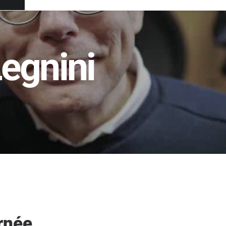
Legnini
rnée