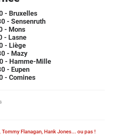
0 - Bruxelles
30 - Sensenruth
0 - Mons
0 - Lasne
0 - Liège
30 - Mazy
00 - Hamme-Mille
30 - Eupen
30 - Comines
s
, Tommy Flanagan, Hank Jones... ou pas !