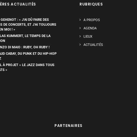
ÈRES ACTUALITÉS
RUBRIQUES
 GEHENOT : « J’AI DÛ FAIRE DES
A PROPOS
RS DE CONCERTS, ET J’AI TOUJOURS
AGENDA
EN MOI ! »
LAS KUMMERT, LE TEMPS DE LA
LIEUX
ION
ACTUALITÉS
NZO DI MAIO : RUBY, OH RUBY !
UD CABAY, DU PUNK ET DU HIP-HOP
Z
L À PROJET « LE JAZZ DANS TOUS
ATS »
PARTENAIRES