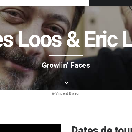
s Loos & Eric 
Growlin’ Faces
© Vincent Blairon
Dates de tou