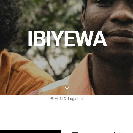
IBIYEWA
© Maël G. Lagadec