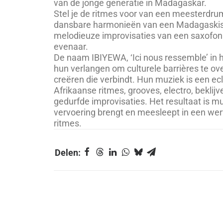
van de jonge generatie in Madagaskar.
Stel je de ritmes voor van een meesterdru
dansbare harmonieën van een Madagaskisc
melodieuze improvisaties van een saxofonis
evenaar.
De naam IBIYEWA, ‘Ici nous ressemble’ in 
hun verlangen om culturele barrières te ov
creëren die verbindt. Hun muziek is een ec
Afrikaanse ritmes, grooves, electro, bekli
gedurfde improvisaties. Het resultaat is muz
vervoering brengt en meesleept in een wer
ritmes.