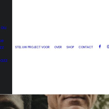
 au
se
zz
STEL UW PROJECT VOOR
OVER
SHOP
CONTACT
Jazz
d