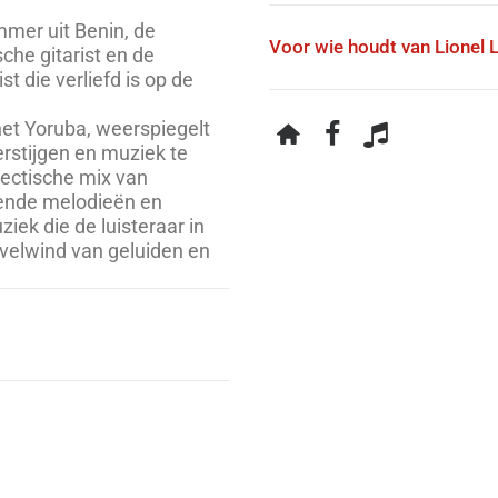
mmer uit Benin, de
Voor wie houdt van Lionel 
he gitarist en de
t die verliefd is op de
het Yoruba, weerspiegelt
erstijgen en muziek te
lectische mix van
jvende melodieën en
iek die de luisteraar in
velwind van geluiden en