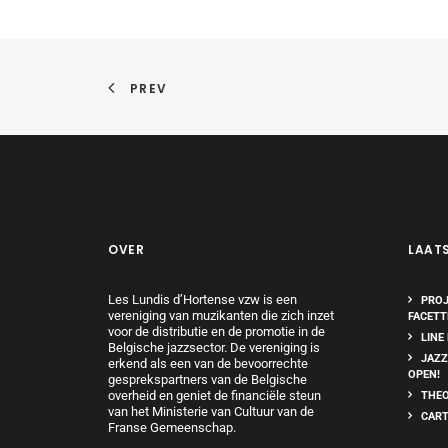
PREV
OVER
LAAT
Les Lundis d’Hortense vzw is een
PROJ
vereniging van muzikanten die zich inzet
FACETT
voor de distributie en de promotie in de
LINE
Belgische jazzsector. De vereniging is
JAZZ
erkend als een van de bevoorrechte
OPEN!
gesprekspartners van de Belgische
overheid en geniet de financiële steun
THEO
van het Ministerie van Cultuur van de
CART
Franse Gemeenschap.