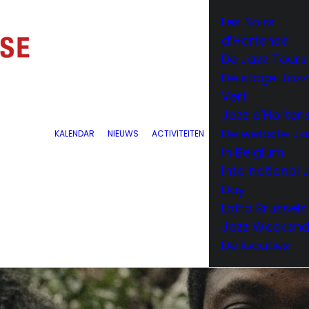
Les Soirs
d’Hortense
De Jazz Tours
De stage Jazz
Vert
Jazz d’Horten
De website Ja
KALENDAR
NIEUWS
ACTIVITEITEN
in Belgium
International 
Day
Lotto Brussels
Jazz Weeken
De locaties